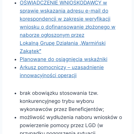
OŚWIADCZENIE WNIOSKODAWCY w
sprawie wskazania adresu e-mail do
korespondencji w zakresie weryfikacji
wniosku o dofinansowanie złożonego w
naborze ogłoszonym przez
Lokalną Grupę Działania „Warmiński
Zakątek
”
Planowane do osiągnięcia wskaźniki
Arkusz pomocniczy – uzasadnienie
innowacyjności operacji
brak obowiązku stosowania tzw.
konkurencyjnego trybu wyboru
wykonawców przez Beneficjentów;
możliwość wydłużenia naboru wniosków o
powierzenie pomocy przez LGD (w
przypadku pogorszenia sytuacji