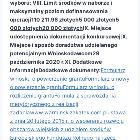
wyboru:
VIII. Limit środków w naborze
i
maksymalny poziom dofinansowania
operacji
110 211,96 złotych
5 000 złotych
5
000 złotych
20 000 złotych
IX. Miejsce
udostępnienia dokumentacji konkursowej:
X.
Miejsce i sposób doradztwa udzielanego
potencjalnym Wnioskodawcom
29
października 2020 r.
XI. Dodatkowe
informacje
Dodatkowe dokumenty:
Formularz
wniosku o powierzenie grantu
Formularz umowy
o powierzenie grantu
Formularz wniosku o
rozliczenie grantu
Formularz sprawozdania
merytorycznego z realizacji
zadania
www.warminskizakatek.com.pl
ustawa
z dnia 20 lutego 2015 r. o wspieraniu rozwoju
obszarów wiejskich z udziałem środków
Europejskiego Funduszu Rolnego na rzecz