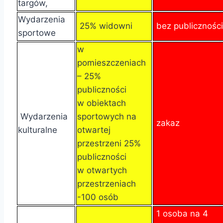
targów,
Wydarzenia
25% widowni
bez publiczności
sportowe
w
pomieszczeniach
– 25%
publiczności
w obiektach
Wydarzenia
sportowych na
zakaz
kulturalne
otwartej
przestrzeni 25%
publiczności
w otwartych
przestrzeniach
-100 osób
1 osoba na 4