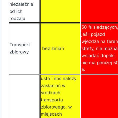
niezależnie
od ich
rodzaju
50 % siedzących
jeśli pojazd
wjeżdża na teren
Transport
bez zmian
strefy, nie można
zbiorowy
wsiadać dopóki
nie ma poniżej 5
%
usta i nos należy
zasłaniać w
środkach
transportu
zbiorowego, w
miejscach