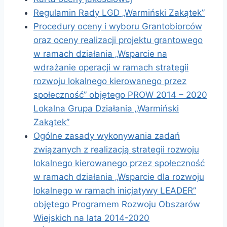
Regulamin Rady LGD „Warmiński Zakątek”
Procedury oceny i wyboru Grantobiorców
oraz oceny realizacji projektu grantowego
w ramach działania „Wsparcie na
wdrażanie operacji w ramach strategii
rozwoju lokalnego kierowanego przez
społeczność” objętego PROW 2014 – 2020
Lokalna Grupa Działania „Warmiński
Zakątek”
Ogólne zasady wykonywania zadań
związanych z realizacją strategii rozwoju
lokalnego kierowanego przez społeczność
w ramach działania „Wsparcie dla rozwoju
lokalnego w ramach inicjatywy LEADER”
objętego Programem Rozwoju Obszarów
Wiejskich na lata 2014-2020