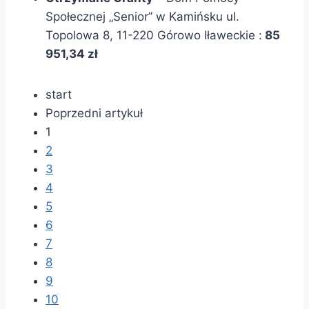
Społecznej „Senior” w Kamińsku ul.
Topolowa 8, 11-220 Górowo Iławeckie :
85
951,34 zł
start
Poprzedni artykuł
1
2
3
4
5
6
7
8
9
10