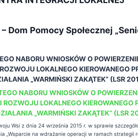
NTRA INTEGRACJI LOKALNEJ
– Dom Pomocy Społecznej „Seni
TEGO NABORU WNIOSKÓW O POWIERZEN
I ROZWOJU LOKALNEGO KIEROWANEGO P
IAŁANIA „WARMIŃSKI ZAKĄTEK” (LSR 201
RTEGO NABORU WNIOSKÓW O POWIERZEN
II ROZWOJU LOKALNEGO KIEROWANEGO 
ZIAŁANIA „WARMIŃSKI ZAKĄTEK” (LSR 20
woju Wsi z dnia 24 września 2015 r. w sprawie szczeg
a „Wsparcie na wdrażanie operacji w ramach strategii 