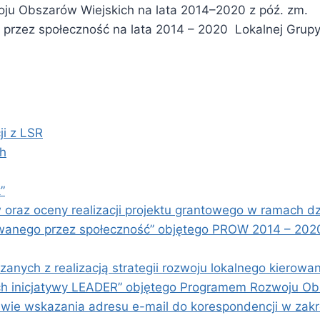
ju Obszarów Wiejskich na lata 2014–2020 z póź. zm.
 przez społeczność na lata 2014 – 2020 Lokalnej Grupy 
ji z LSR
ch
”
oraz oceny realizacji projektu grantowego w ramach dz
rowanego przez społeczność” objętego PROW 2014 – 2020
nych z realizacją strategii rozwoju lokalnego kierowa
ch inicjatywy LEADER” objętego Programem Rozwoju Ob
wskazania adresu e-mail do korespondencji w zakres