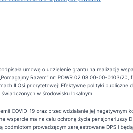
 podpisała umowę o udzielenie grantu na realizację ws
. „Pomagajmy Razem” nr: POWR.02.08.00-00-0103/20, 
h II Osi priorytetowej: Efektywne polityki publiczne dl
h świadczonych w środowisku lokalnym.
demii COVID-19 oraz przeciwdziałanie jej negatywnym 
ane wsparcie ma na celu ochronę życia pensjonariuszy 
aną podmiotom prowadzącym zarejestrowane DPS i będ