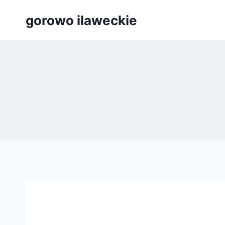
Przejdź
gorowo ilaweckie
do
treści