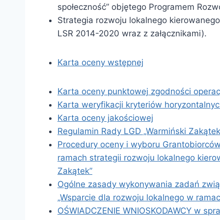
społeczność” objętego Programem Rozwo
Strategia rozwoju lokalnego kierowanego
LSR 2014-2020 wraz z załącznikami).
Karta oceny wstępnej
Karta oceny punktowej zgodności operac
Karta weryfikacji kryteriów horyzontalny
Karta oceny jakościowej
Regulamin Rady LGD „Warmiński Zakątek
Procedury oceny i wyboru Grantobiorców 
ramach strategii rozwoju lokalnego kie
Zakątek”
Ogólne zasady wykonywania zadań związa
„Wsparcie dla rozwoju lokalnego w rama
OŚWIADCZENIE WNIOSKODAWCY w sprawie 