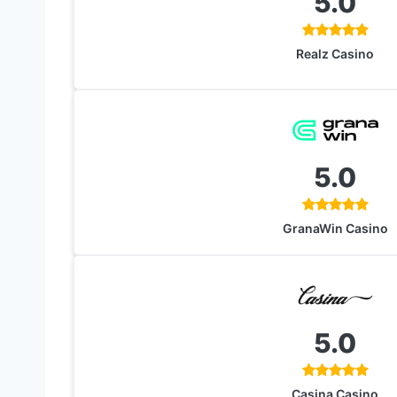
5.0
Realz Casino
5.0
GranaWin Casino
5.0
Casina Casino