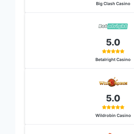
Big Clash Casino
5.0
Betalright Casino
5.0
Wildrobin Casino