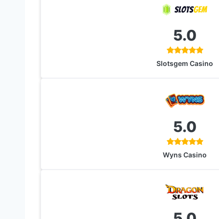
5.0
Slotsgem Casino
5.0
Wyns Casino
5.0