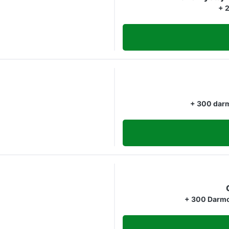
+ 
+ 300 dar
+ 300 Darm