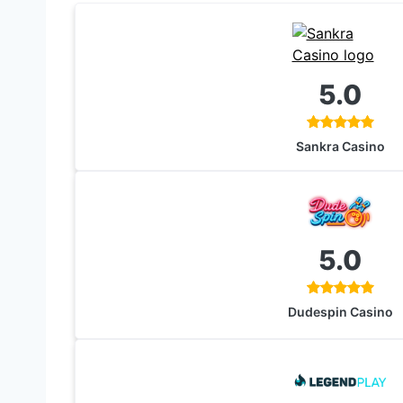
5.0
Sankra Casino
5.0
Dudespin Casino