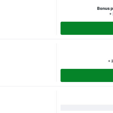
Bonus p
+
+ 