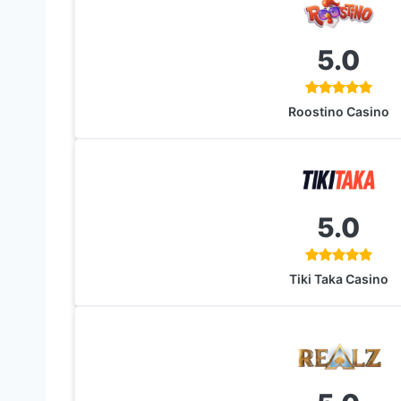
5.0
Roostino Casino
5.0
Tiki Taka Casino