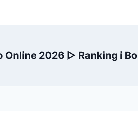
 Online 2026 ▷ Ranking i B