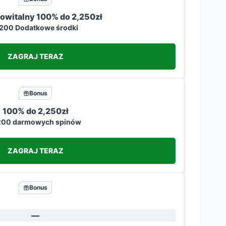
owitalny 100% do 2,250zł
 200 Dodatkowe środki
ZAGRAJ TERAZ
Bonus
100% do 2,250zł
200 darmowych spinów
ZAGRAJ TERAZ
Bonus
—