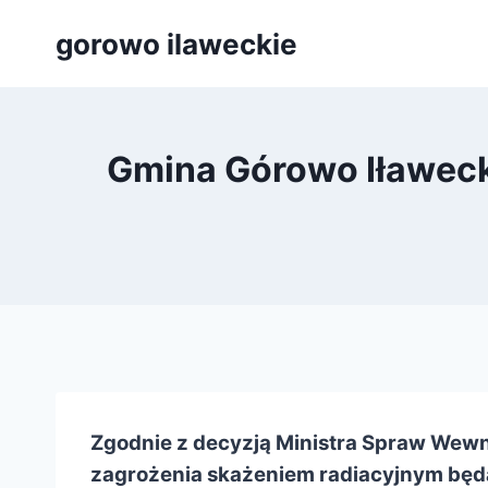
Przejdź
gorowo ilaweckie
do
treści
Gmina Górowo Iławeck
Zgodnie z decyzją Ministra Spraw Wewnę
zagrożenia skażeniem radiacyjnym będ