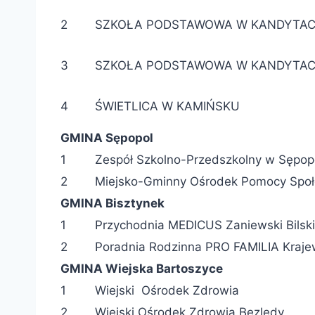
2
SZKOŁA PODSTAWOWA W KANDYTACH
3
SZKOŁA PODSTAWOWA W KANDYTAC
4
ŚWIETLICA W KAMIŃSKU
GMINA Sępopol
1
Zespół Szkolno-Przedszkolny w Sępop
2
Miejsko-Gminny Ośrodek Pomocy Społ
GMINA Bisztynek
1
Przychodnia MEDICUS Zaniewski Bilski
2
Poradnia Rodzinna PRO FAMILIA Kraje
GMINA Wiejska Bartoszyce
1
Wiejski Ośrodek Zdrowia
2
Wiejski Ośrodek Zdrowia Bezledy