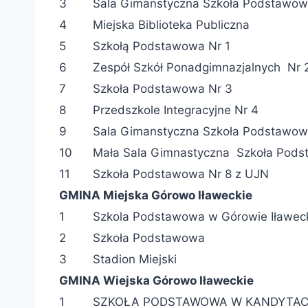
3
Sala Gimanstyczna Szkoła Podstawow
4
Miejska Biblioteka Publiczna
5
Szkołą Podstawowa Nr 1
6
Zespół Szkół Ponadgimnazjalnych Nr 
7
Szkoła Podstawowa Nr 3
8
Przedszkole Integracyjne Nr 4
9
Sala Gimanstyczna Szkoła Podstawow
10
Mała Sala Gimnastyczna Szkoła Pods
11
Szkoła Podstawowa Nr 8 z UJN
GMINA Miejska Górowo Iławeckie
1
Szkola Podstawowa w Górowie Iławe
2
Szkoła Podstawowa
3
Stadion Miejski
GMINA Wiejska Górowo Iławeckie
1
SZKOŁA PODSTAWOWA W KANDYTA