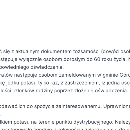
ić się z aktualnym dokumentem tożsamości (dowód osobi
tępuje wyłącznie osobom dorosłym do 60 roku życia. M
dpowiedniego oświadczenia.
aratów następuje osobom zameldowanym w gminie Góro
jodku potasu tylko raz, z zastrzeżeniem, iż jedna oso
lości członków rodziny poprzez złożenie oświadczenia 
odawać ich do spożycia zainteresowanemu. Uprawnion
.
jodkiem potasu na terenie punktu dystrybucyjnego. Nale
astępowało zgodnie z kolejnością zgłoszenia się do p