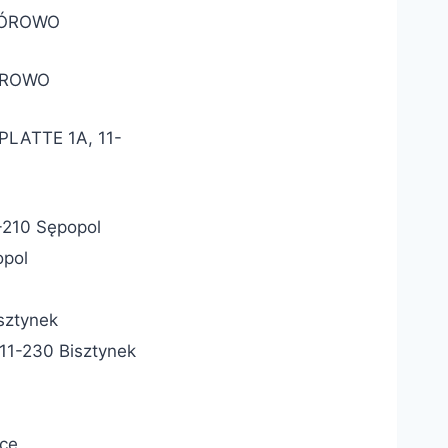
GÓROWO
ÓROWO
LATTE 1A, 11-
1-210 Sępopol
opol
isztynek
11-230 Bisztynek
yce