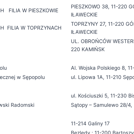
PIESZKOWO 38, 11-220 
 FILIA W PIESZKOWIE
IŁAWECKIE
TOPRZYNY 27, 11-220 G
H FILIA W TOPRZYNACH
IŁAWECKIE
UL. OBROŃCÓW WESTERP
220 KAMIŃSK
olu
Al. Wojska Polskiego 8, 1
ecznej w Sępopolu
ul. Lipowa 1A, 11-210 Sęp
ul. Kościuszki 5, 11-230 B
wski Radomski
Sątopy – Samulewo 28/4, 
11-214 Galiny 17
Bezledy ; 11-200 Bartosz