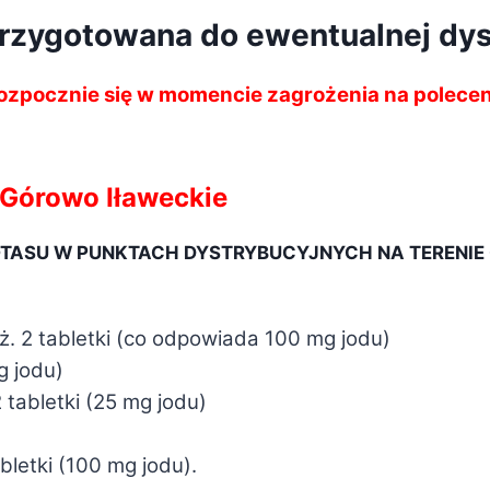
rzygotowana do ewentualnej dyst
u rozpocznie się w momencie zagrożenia na pole
 Górowo Iławeckie
OTASU W PUNKTACH DYSTRYBUCYJNYCH NA TERENIE
 r.ż. 2 tabletki (co odpowiada 100 mg jodu)
g jodu)
2 tabletki (25 mg jodu)
abletki (100 mg jodu).