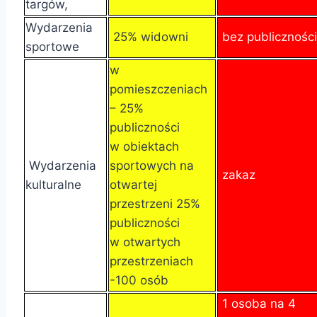
targów,
Wydarzenia
25% widowni
bez publiczności
sportowe
w
pomieszczeniach
– 25%
publiczności
w obiektach
Wydarzenia
sportowych na
zakaz
kulturalne
otwartej
przestrzeni 25%
publiczności
w otwartych
przestrzeniach
-100 osób
1 osoba na 4