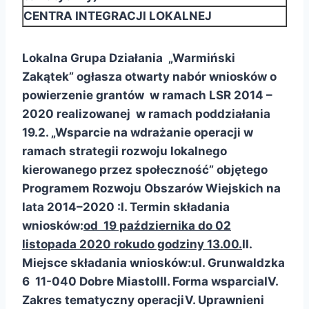
CENTRA INTEGRACJI LOKALNEJ
Lokalna Grupa Działania „Warmiński
Zakątek” ogłasza otwarty nabór wniosków o
powierzenie grantów w ramach LSR 2014 –
2020 realizowanej w ramach poddziałania
19.2. „Wsparcie na wdrażanie operacji w
ramach strategii rozwoju lokalnego
kierowanego przez społeczność” objętego
Programem Rozwoju Obszarów Wiejskich na
lata 2014–2020 :
I. Termin składania
wniosków:
od 19 października do 02
listopada 2020 roku
do godziny 13.00.
II.
Miejsce składania wniosków:
ul. Grunwaldzka
6 11-040 Dobre Miasto
III. Forma wsparcia
IV.
Zakres tematyczny operacji
V. Uprawnieni