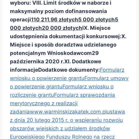
wyboru:
VIII. Limit środków w naborze
i
maksymalny poziom dofinansowania
operacji
110 211,96 złotych
5 000 złotych
5
000 złotych
20 000 złotych
IX. Miejsce
udostępnienia dokumentacji konkursowej:
X.
Miejsce i sposób doradztwa udzielanego
potencjalnym Wnioskodawcom
29
października 2020 r.
XI. Dodatkowe
informacje
Dodatkowe dokumenty:
Formularz
wniosku o powierzenie grantu
Formularz umowy
o powierzenie grantu
Formularz wniosku o
rozliczenie grantu
Formularz sprawozdania
merytorycznego z realizacji
zadania
www.warminskizakatek.com.pl
ustawa
z dnia 20 lutego 2015 r. o wspieraniu rozwoju
obszarów wiejskich z udziałem środków
Europejskiego Funduszu Rolnego na rzecz