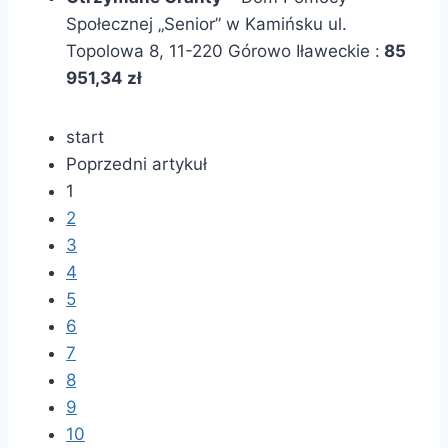
Społecznej „Senior” w Kamińsku ul.
Topolowa 8, 11-220 Górowo Iławeckie :
85
951,34 zł
start
Poprzedni artykuł
1
2
3
4
5
6
7
8
9
10