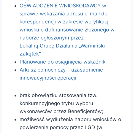
OŚWIADCZENIE WNIOSKODAWCY w
sprawie wskazania adresu e-mail do
korespondencji w zakresie weryfikacji
wniosku o dofinansowanie złożonego w
naborze ogłoszonym przez
Lokalną Grupę Działania „Warmiński
Zakątek
”
Planowane do osiągnięcia wskaźniki
Arkusz pomocniczy – uzasadnienie
innowacyjności operacji
brak obowiązku stosowania tzw.
konkurencyjnego trybu wyboru
wykonawców przez Beneficjentów;
możliwość wydłużenia naboru wniosków o
powierzenie pomocy przez LGD (w