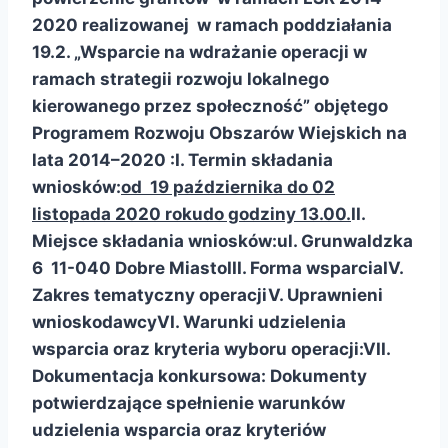
2020 realizowanej w ramach poddziałania
19.2. „Wsparcie na wdrażanie operacji w
ramach strategii rozwoju lokalnego
kierowanego przez społeczność” objętego
Programem Rozwoju Obszarów Wiejskich na
lata 2014–2020 :
I. Termin składania
wniosków:
od 19 października do 02
listopada 2020 roku
do godziny 13.00.
II.
Miejsce składania wniosków:
ul. Grunwaldzka
6 11-040 Dobre Miasto
III. Forma wsparcia
IV.
Zakres tematyczny operacji
V. Uprawnieni
wnioskodawcy
VI. Warunki udzielenia
wsparcia oraz kryteria wyboru operacji:
VII.
Dokumentacja konkursowa:
Dokumenty
potwierdzające spełnienie warunków
udzielenia wsparcia oraz kryteriów