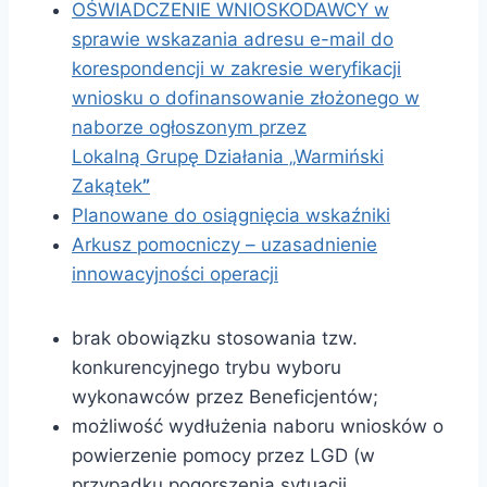
OŚWIADCZENIE WNIOSKODAWCY w
sprawie wskazania adresu e-mail do
korespondencji w zakresie weryfikacji
wniosku o dofinansowanie złożonego w
naborze ogłoszonym przez
Lokalną Grupę Działania „Warmiński
Zakątek
”
Planowane do osiągnięcia wskaźniki
Arkusz pomocniczy – uzasadnienie
innowacyjności operacji
brak obowiązku stosowania tzw.
konkurencyjnego trybu wyboru
wykonawców przez Beneficjentów;
możliwość wydłużenia naboru wniosków o
powierzenie pomocy przez LGD (w
przypadku pogorszenia sytuacji