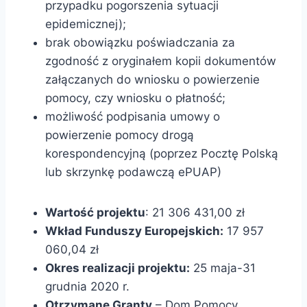
przypadku pogorszenia sytuacji
epidemicznej);
brak obowiązku poświadczania za
zgodność z oryginałem kopii dokumentów
załączanych do wniosku o powierzenie
pomocy, czy wniosku o płatność;
możliwość podpisania umowy o
powierzenie pomocy drogą
korespondencyjną (poprzez Pocztę Polską
lub skrzynkę podawczą ePUAP)
Wartość projektu
: 21 306 431,00 zł
Wkład Funduszy Europejskich:
17 957
060,04 zł
Okres realizacji projektu:
25 maja-31
grudnia 2020 r.
Otrzymane Granty
– Dom Pomocy