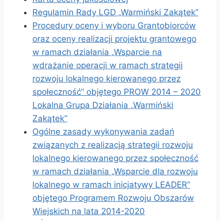
Regulamin Rady LGD „Warmiński Zakątek”
Procedury oceny i wyboru Grantobiorców
oraz oceny realizacji projektu grantowego
w ramach działania „Wsparcie na
wdrażanie operacji w ramach strategii
rozwoju lokalnego kierowanego przez
społeczność” objętego PROW 2014 – 2020
Lokalna Grupa Działania „Warmiński
Zakątek”
Ogólne zasady wykonywania zadań
związanych z realizacją strategii rozwoju
lokalnego kierowanego przez społeczność
w ramach działania „Wsparcie dla rozwoju
lokalnego w ramach inicjatywy LEADER”
objętego Programem Rozwoju Obszarów
Wiejskich na lata 2014-2020