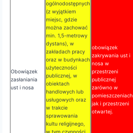
ogólnodostępnych
(z wyjątkiem
miejsc, gdzie
można zachować
min. 1,5-metrowy
dystans), w
obowiązek
zakładach pracy
zakrywania ust i
oraz w budynkach
nosa w
użyteczności
Obowiązek
przestrzeni
publicznej, w
zasłaniania
publicznej
obiektach
ust i nosa
zarówno w
handlowych lub
pomieszczeniach
usługowych oraz
jak i przestrzeni
w trakcie
otwartej.
sprawowania
kultu religijnego,
w tym czynności