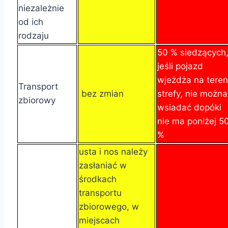
niezależnie
od ich
rodzaju
50 % siedzących
jeśli pojazd
wjeżdża na teren
Transport
bez zmian
strefy, nie można
zbiorowy
wsiadać dopóki
nie ma poniżej 5
%
usta i nos należy
zasłaniać w
środkach
transportu
zbiorowego, w
miejscach