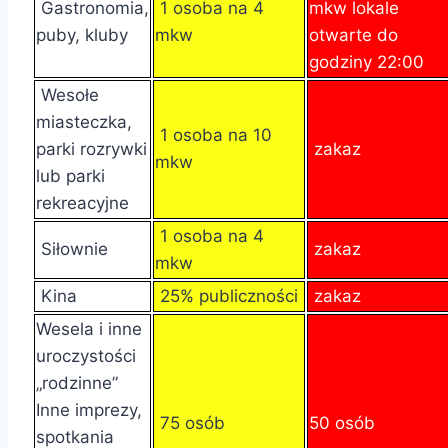
Gastronomia,
1 osoba na 4
mkw lokale
puby, kluby
mkw
otwarte do
godziny 22:00
Wesołe
miasteczka,
1 osoba na 10
parki rozrywki
zakaz
mkw
lub parki
rekreacyjne
1 osoba na 4
Siłownie
zakaz
mkw
Kina
25% publiczności
zakaz
Wesela i inne
uroczystości
„rodzinne”
Inne imprezy,
75 osób
50 osób
spotkania