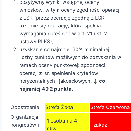
pozytywny wynik wstępnej oceny
wniosków, w tym oceny zgodności operacji
z LSR (przez operację zgodną z LSR
rozumie się operację, która spełnia
wymagania określone w art. 21 ust. 2
ustawy RLKS),
uzyskanie co najmniej 60% minimalnej
liczby punktów możliwych do pozyskania w
ramach oceny punktowej: zgodności
operacji z lsr, spełnienia kryteriów
horyzontalnych i jakościowych, tj.
co
najmniej 49,2 punkta
.
Obostrzenie
Strefa Żółta
Strefa Czerwon
Organizacja
1 osoba na 4
kongresów i
zakaz
mkw