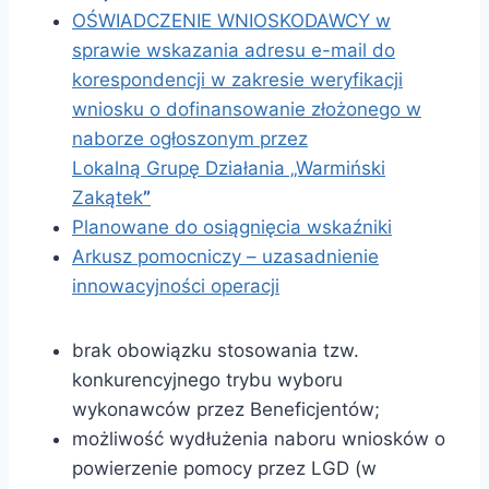
OŚWIADCZENIE WNIOSKODAWCY w
sprawie wskazania adresu e-mail do
korespondencji w zakresie weryfikacji
wniosku o dofinansowanie złożonego w
naborze ogłoszonym przez
Lokalną Grupę Działania „Warmiński
Zakątek
”
Planowane do osiągnięcia wskaźniki
Arkusz pomocniczy – uzasadnienie
innowacyjności operacji
brak obowiązku stosowania tzw.
konkurencyjnego trybu wyboru
wykonawców przez Beneficjentów;
możliwość wydłużenia naboru wniosków o
powierzenie pomocy przez LGD (w