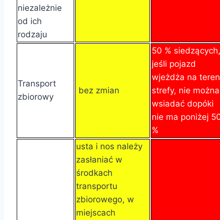
niezależnie
od ich
rodzaju
50 % siedzących
jeśli pojazd
wjeżdża na teren
Transport
bez zmian
strefy, nie można
zbiorowy
wsiadać dopóki
nie ma poniżej 5
%
usta i nos należy
zasłaniać w
środkach
transportu
zbiorowego, w
miejscach