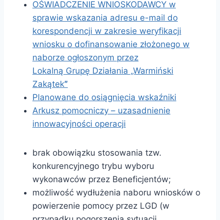
OŚWIADCZENIE WNIOSKODAWCY w
sprawie wskazania adresu e-mail do
korespondencji w zakresie weryfikacji
wniosku o dofinansowanie złożonego w
naborze ogłoszonym przez
Lokalną Grupę Działania „Warmiński
Zakątek
”
Planowane do osiągnięcia wskaźniki
Arkusz pomocniczy – uzasadnienie
innowacyjności operacji
brak obowiązku stosowania tzw.
konkurencyjnego trybu wyboru
wykonawców przez Beneficjentów;
możliwość wydłużenia naboru wniosków o
powierzenie pomocy przez LGD (w
przypadku pogorszenia sytuacji