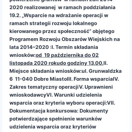
2020 realizowanej w ramach poddziałania
19.2. „Wsparcie na wdrażanie operacji w
ramach strategii rozwoju lokalnego
kierowanego przez społeczność” objętego
Programem Rozwoju Obszarów Wiejskich na
lata 2014–2020 :
I. Termin składania
wniosków:
od 19 października do 02
listopada 2020 roku
do godziny 13.00.
II.
Miejsce składania wniosków:
ul. Grunwaldzka
6 11-040 Dobre Miasto
III. Forma wsparcia
IV.
Zakres tematyczny operacji
V. Uprawnieni
wnioskodawcy
VI. Warunki udzielenia
wsparcia oraz kryteria wyboru operacji:
VII.
Dokumentacja konkursowa:
Dokumenty
potwierdzające spełnienie warunków
udzielenia wsparcia oraz kryteriów