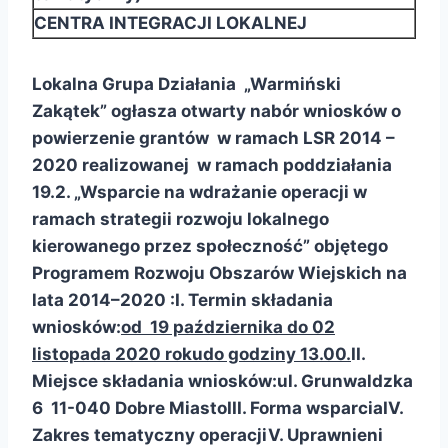
CENTRA INTEGRACJI LOKALNEJ
Lokalna Grupa Działania „Warmiński
Zakątek” ogłasza otwarty nabór wniosków o
powierzenie grantów w ramach LSR 2014 –
2020 realizowanej w ramach poddziałania
19.2. „Wsparcie na wdrażanie operacji w
ramach strategii rozwoju lokalnego
kierowanego przez społeczność” objętego
Programem Rozwoju Obszarów Wiejskich na
lata 2014–2020 :
I. Termin składania
wniosków:
od 19 października do 02
listopada 2020 roku
do godziny 13.00.
II.
Miejsce składania wniosków:
ul. Grunwaldzka
6 11-040 Dobre Miasto
III. Forma wsparcia
IV.
Zakres tematyczny operacji
V. Uprawnieni