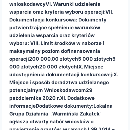
wnioskodawcy
VI. Warunki udzielenia
wsparcia oraz kryteria wyboru operacji:
VII.
Dokumentacja konkursowa:
Dokumenty
potwierdzające spełnienie warunków
udzielenia wsparcia oraz kryteriów
wyboru:
VIII. Limit środków w naborze
i
maksymalny poziom dofinansowania
operacji
200 000,00 złotych
5 000 złotych
5
000 złotych
20 000 złotych
IX. Miejsce
udostępnienia dokumentacji konkursowej:
X.
Miejsce i sposób doradztwa udzielanego
potencjalnym Wnioskodawcom
29
października 2020 r.
XI. Dodatkowe
informacje
Dodatkowe dokumenty:
Lokalna
Grupa Działania „Warmiński Zakątek”
ogłasza otwarty nabór wniosków o
powierzenie grantów w ramach LSR 2014 –