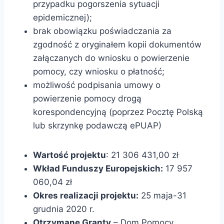
przypadku pogorszenia sytuacji
epidemicznej);
brak obowiązku poświadczania za
zgodność z oryginałem kopii dokumentów
załączanych do wniosku o powierzenie
pomocy, czy wniosku o płatność;
możliwość podpisania umowy o
powierzenie pomocy drogą
korespondencyjną (poprzez Pocztę Polską
lub skrzynkę podawczą ePUAP)
Wartość projektu
: 21 306 431,00 zł
Wkład Funduszy Europejskich:
17 957
060,04 zł
Okres realizacji projektu:
25 maja-31
grudnia 2020 r.
Otrzymane Granty
– Dom Pomocy