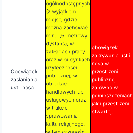
ogólnodostępnych
(z wyjątkiem
miejsc, gdzie
można zachować
min. 1,5-metrowy
dystans), w
obowiązek
zakładach pracy
zakrywania ust i
oraz w budynkach
nosa w
użyteczności
Obowiązek
przestrzeni
publicznej, w
zasłaniania
publicznej
obiektach
ust i nosa
zarówno w
handlowych lub
pomieszczeniach
usługowych oraz
jak i przestrzeni
w trakcie
otwartej.
sprawowania
kultu religijnego,
w tym czynności