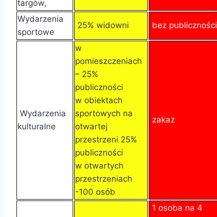
targów,
Wydarzenia
25% widowni
bez publiczności
sportowe
w
pomieszczeniach
– 25%
publiczności
w obiektach
Wydarzenia
sportowych na
zakaz
kulturalne
otwartej
przestrzeni 25%
publiczności
w otwartych
przestrzeniach
-100 osób
1 osoba na 4