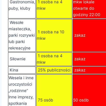
Gastronomia,
1 osoba na 4
mkw lokale
puby, kluby
mkw
otwarte do
godziny 22:00
Wesołe
miasteczka,
1 osoba na 10
parki rozrywki
zakaz
mkw
lub parki
rekreacyjne
1 osoba na 4
Siłownie
zakaz
mkw
Kina
25% publiczności
zakaz
Wesela i inne
uroczystości
„rodzinne”
Inne imprezy,
75 osób
50 osób
spotkania