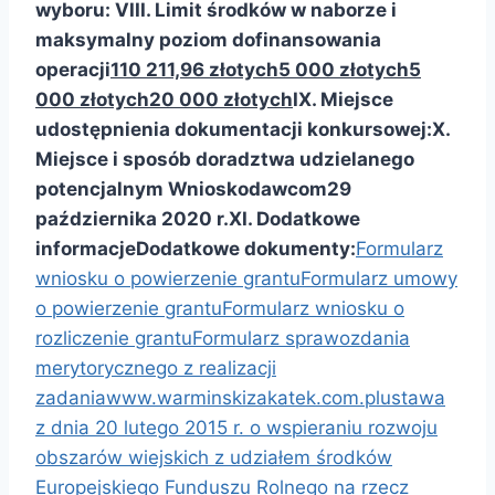
wyboru:
VIII. Limit środków w naborze
i
maksymalny poziom dofinansowania
operacji
110 211,96 złotych
5 000 złotych
5
000 złotych
20 000 złotych
IX. Miejsce
udostępnienia dokumentacji konkursowej:
X.
Miejsce i sposób doradztwa udzielanego
potencjalnym Wnioskodawcom
29
października 2020 r.
XI. Dodatkowe
informacje
Dodatkowe dokumenty:
Formularz
wniosku o powierzenie grantu
Formularz umowy
o powierzenie grantu
Formularz wniosku o
rozliczenie grantu
Formularz sprawozdania
merytorycznego z realizacji
zadania
www.warminskizakatek.com.pl
ustawa
z dnia 20 lutego 2015 r. o wspieraniu rozwoju
obszarów wiejskich z udziałem środków
Europejskiego Funduszu Rolnego na rzecz