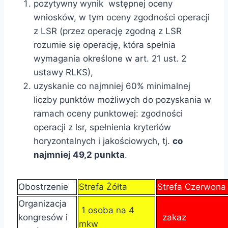
pozytywny wynik wstępnej oceny
wniosków, w tym oceny zgodności operacji
z LSR (przez operację zgodną z LSR
rozumie się operację, która spełnia
wymagania określone w art. 21 ust. 2
ustawy RLKS),
uzyskanie co najmniej 60% minimalnej
liczby punktów możliwych do pozyskania w
ramach oceny punktowej: zgodności
operacji z lsr, spełnienia kryteriów
horyzontalnych i jakościowych, tj.
co
najmniej 49,2 punkta
.
Obostrzenie
Strefa Żółta
Strefa Czerwon
Organizacja
1 osoba na 4
kongresów i
zakaz
mkw