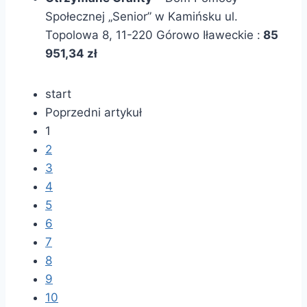
Społecznej „Senior” w Kamińsku ul.
Topolowa 8, 11-220 Górowo Iławeckie :
85
951,34 zł
start
Poprzedni artykuł
1
2
3
4
5
6
7
8
9
10