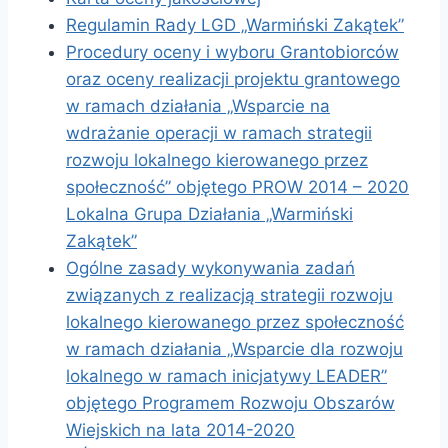
Regulamin Rady LGD „Warmiński Zakątek”
Procedury oceny i wyboru Grantobiorców
oraz oceny realizacji projektu grantowego
w ramach działania „Wsparcie na
wdrażanie operacji w ramach strategii
rozwoju lokalnego kierowanego przez
społeczność” objętego PROW 2014 – 2020
Lokalna Grupa Działania „Warmiński
Zakątek”
Ogólne zasady wykonywania zadań
związanych z realizacją strategii rozwoju
lokalnego kierowanego przez społeczność
w ramach działania „Wsparcie dla rozwoju
lokalnego w ramach inicjatywy LEADER”
objętego Programem Rozwoju Obszarów
Wiejskich na lata 2014-2020