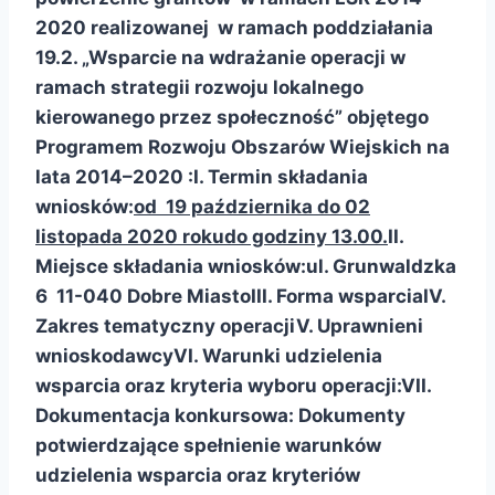
2020 realizowanej w ramach poddziałania
19.2. „Wsparcie na wdrażanie operacji w
ramach strategii rozwoju lokalnego
kierowanego przez społeczność” objętego
Programem Rozwoju Obszarów Wiejskich na
lata 2014–2020 :
I. Termin składania
wniosków:
od 19 października do 02
listopada 2020 roku
do godziny 13.00.
II.
Miejsce składania wniosków:
ul. Grunwaldzka
6 11-040 Dobre Miasto
III. Forma wsparcia
IV.
Zakres tematyczny operacji
V. Uprawnieni
wnioskodawcy
VI. Warunki udzielenia
wsparcia oraz kryteria wyboru operacji:
VII.
Dokumentacja konkursowa:
Dokumenty
potwierdzające spełnienie warunków
udzielenia wsparcia oraz kryteriów