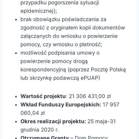
przypadku pogorszenia sytuacji
epidemicznej);
brak obowiązku poświadczania za
zgodność z oryginałem kopii dokumentów
załączanych do wniosku o powierzenie
pomocy, czy wniosku o płatność;
możliwość podpisania umowy o
powierzenie pomocy drogą
korespondencyjną (poprzez Pocztę Polską
lub skrzynkę podawczą ePUAP)
Wartość projektu
: 21 306 431,00 zł
Wkład Funduszy Europejskich:
17 957
060,04 zł
Okres realizacji projektu:
25 maja-31
grudnia 2020 r.
Otrzymane Granty
– Dom Pomocy