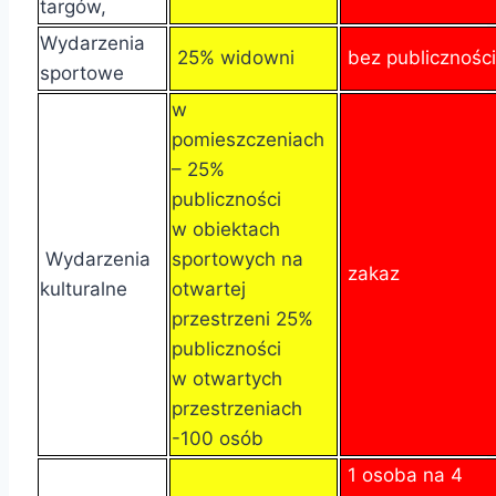
targów,
Wydarzenia
25% widowni
bez publiczności
sportowe
w
pomieszczeniach
– 25%
publiczności
w obiektach
Wydarzenia
sportowych na
zakaz
kulturalne
otwartej
przestrzeni 25%
publiczności
w otwartych
przestrzeniach
-100 osób
1 osoba na 4