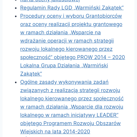
Regulamin Rady LGD „Warmiński Zakątek”
Procedury oceny i wyboru Grantobiorców
oraz oceny realizacji projektu grantowego
w ramach działania „Wsparcie na
wdrażanie operacji w ramach strategii
rozwoju lokalnego kierowanego przez
społeczność” objętego PROW 2014 – 2020
Lokalna Grupa Działania „Warmiński
Zakątek”
Ogólne zasady wykonywania zadań
związanych z realizacją strategii rozwoju
lokalnego kierowanego przez społeczność
w ramach działania „Wsparcie dla rozwoju
lokalnego w ramach inicjatywy LEADER”
objętego Programem Rozwoju Obszarów
Wiejskich na lata 2014-2020