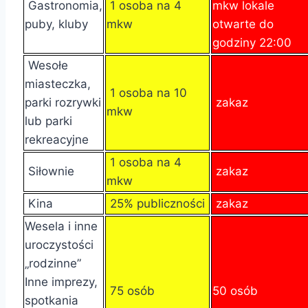
Gastronomia,
1 osoba na 4
mkw lokale
puby, kluby
mkw
otwarte do
godziny 22:00
Wesołe
miasteczka,
1 osoba na 10
parki rozrywki
zakaz
mkw
lub parki
rekreacyjne
1 osoba na 4
Siłownie
zakaz
mkw
Kina
25% publiczności
zakaz
Wesela i inne
uroczystości
„rodzinne”
Inne imprezy,
75 osób
50 osób
spotkania