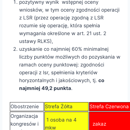
pozytywny wynik wstępnej oceny
wniosków, w tym oceny zgodności operacji
z LSR (przez operację zgodną z LSR
rozumie się operację, która spełnia
wymagania określone w art. 21 ust. 2
ustawy RLKS),
uzyskanie co najmniej 60% minimalnej
liczby punktów możliwych do pozyskania w
ramach oceny punktowej: zgodności
operacji z lsr, spełnienia kryteriów
horyzontalnych i jakościowych, tj.
co
najmniej 49,2 punkta
.
Obostrzenie
Strefa Żółta
Strefa Czerwon
Organizacja
1 osoba na 4
kongresów i
zakaz
mkw