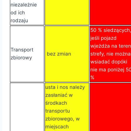
niezależnie
od ich
rodzaju
50 % siedzących
jeśli pojazd
wjeżdża na teren
Transport
bez zmian
strefy, nie można
zbiorowy
wsiadać dopóki
nie ma poniżej 5
%
usta i nos należy
zasłaniać w
środkach
transportu
zbiorowego, w
miejscach