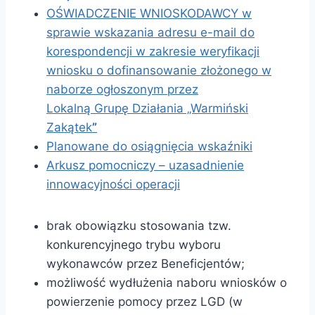
OŚWIADCZENIE WNIOSKODAWCY w
sprawie wskazania adresu e-mail do
korespondencji w zakresie weryfikacji
wniosku o dofinansowanie złożonego w
naborze ogłoszonym przez
Lokalną Grupę Działania „Warmiński
Zakątek
”
Planowane do osiągnięcia wskaźniki
Arkusz pomocniczy – uzasadnienie
innowacyjności operacji
brak obowiązku stosowania tzw.
konkurencyjnego trybu wyboru
wykonawców przez Beneficjentów;
możliwość wydłużenia naboru wniosków o
powierzenie pomocy przez LGD (w