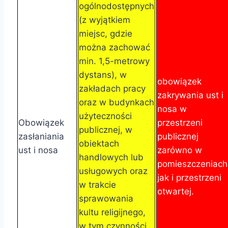
ogólnodostępnych
(z wyjątkiem
miejsc, gdzie
można zachować
min. 1,5-metrowy
dystans), w
obowiązek
zakładach pracy
zakrywania ust i
oraz w budynkach
nosa w
użyteczności
Obowiązek
przestrzeni
publicznej, w
zasłaniania
publicznej
obiektach
ust i nosa
zarówno w
handlowych lub
pomieszczeniach
usługowych oraz
jak i przestrzeni
w trakcie
otwartej.
sprawowania
kultu religijnego,
w tym czynności