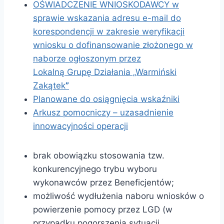
OŚWIADCZENIE WNIOSKODAWCY w
sprawie wskazania adresu e-mail do
korespondencji w zakresie weryfikacji
wniosku o dofinansowanie złożonego w
naborze ogłoszonym przez
Lokalną Grupę Działania „Warmiński
Zakątek
”
Planowane do osiągnięcia wskaźniki
Arkusz pomocniczy – uzasadnienie
innowacyjności operacji
brak obowiązku stosowania tzw.
konkurencyjnego trybu wyboru
wykonawców przez Beneficjentów;
możliwość wydłużenia naboru wniosków o
powierzenie pomocy przez LGD (w
przypadku pogorszenia sytuacji