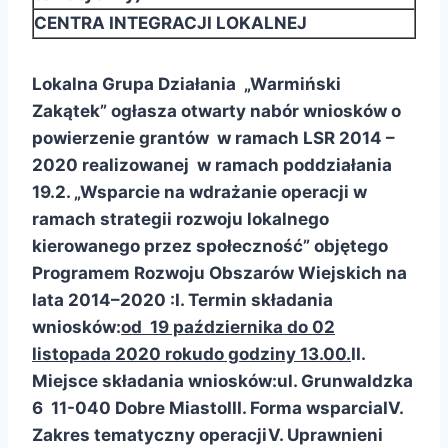
CENTRA INTEGRACJI LOKALNEJ
Lokalna Grupa Działania „Warmiński
Zakątek” ogłasza otwarty nabór wniosków o
powierzenie grantów w ramach LSR 2014 –
2020 realizowanej w ramach poddziałania
19.2. „Wsparcie na wdrażanie operacji w
ramach strategii rozwoju lokalnego
kierowanego przez społeczność” objętego
Programem Rozwoju Obszarów Wiejskich na
lata 2014–2020 :
I. Termin składania
wniosków:
od 19 października do 02
listopada 2020 roku
do godziny 13.00.
II.
Miejsce składania wniosków:
ul. Grunwaldzka
6 11-040 Dobre Miasto
III. Forma wsparcia
IV.
Zakres tematyczny operacji
V. Uprawnieni