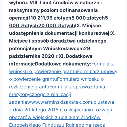
wyboru:
VIII. Limit środków w naborze
i
maksymalny poziom dofinansowania
operacji
110 211,96 złotych
5 000 złotych
5
000 złotych
20 000 złotych
IX. Miejsce
udostępnienia dokumentacji konkursowej:
X.
Miejsce i sposób doradztwa udzielanego
potencjalnym Wnioskodawcom
29
października 2020 r.
XI. Dodatkowe
informacje
Dodatkowe dokumenty:
Formularz
wniosku o powierzenie grantu
Formularz umowy
o powierzenie grantu
Formularz wniosku o
rozliczenie grantu
Formularz sprawozdania
merytorycznego z realizacji
zadania
www.warminskizakatek.com.pl
ustawa
z dnia 20 lutego 2015 r. o wspieraniu rozwoju
obszarów wiejskich z udziałem środków
Europejskiego Funduszu Rolnego na rzecz