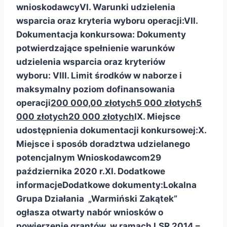
wnioskodawcy
VI. Warunki udzielenia
wsparcia oraz kryteria wyboru operacji:
VII.
Dokumentacja konkursowa:
Dokumenty
potwierdzające spełnienie warunków
udzielenia wsparcia oraz kryteriów
wyboru:
VIII. Limit środków w naborze
i
maksymalny poziom dofinansowania
operacji
200 000,00 złotych
5 000 złotych
5
000 złotych
20 000 złotych
IX. Miejsce
udostępnienia dokumentacji konkursowej:
X.
Miejsce i sposób doradztwa udzielanego
potencjalnym Wnioskodawcom
29
października 2020 r.
XI. Dodatkowe
informacje
Dodatkowe dokumenty:
Lokalna
Grupa Działania „Warmiński Zakątek”
ogłasza otwarty nabór wniosków o
powierzenie grantów w ramach LSR 2014 –