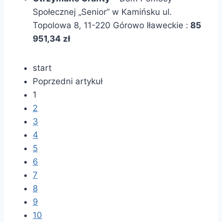
Społecznej „Senior” w Kamińsku ul.
Topolowa 8, 11-220 Górowo Iławeckie :
85
951,34 zł
start
Poprzedni artykuł
1
2
3
4
5
6
7
8
9
10