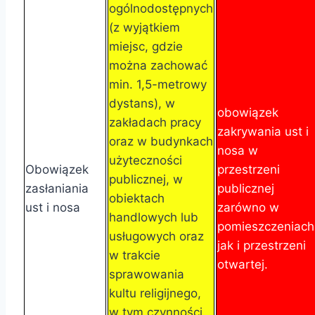
ogólnodostępnych
(z wyjątkiem
miejsc, gdzie
można zachować
min. 1,5-metrowy
dystans), w
obowiązek
zakładach pracy
zakrywania ust i
oraz w budynkach
nosa w
użyteczności
Obowiązek
przestrzeni
publicznej, w
zasłaniania
publicznej
obiektach
ust i nosa
zarówno w
handlowych lub
pomieszczeniach
usługowych oraz
jak i przestrzeni
w trakcie
otwartej.
sprawowania
kultu religijnego,
w tym czynności