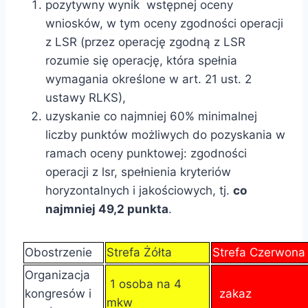
pozytywny wynik wstępnej oceny
wniosków, w tym oceny zgodności operacji
z LSR (przez operację zgodną z LSR
rozumie się operację, która spełnia
wymagania określone w art. 21 ust. 2
ustawy RLKS),
uzyskanie co najmniej 60% minimalnej
liczby punktów możliwych do pozyskania w
ramach oceny punktowej: zgodności
operacji z lsr, spełnienia kryteriów
horyzontalnych i jakościowych, tj.
co
najmniej 49,2 punkta
.
Obostrzenie
Strefa Żółta
Strefa Czerwon
Organizacja
1 osoba na 4
kongresów i
zakaz
mkw