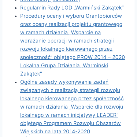
Regulamin Rady LGD „Warmiński Zakątek”
Procedury oceny i wyboru Grantobiorców
oraz oceny realizacji projektu grantowego
w ramach działania „Wsparcie na
wdrażanie operacji w ramach strategii
rozwoju lokalnego kierowanego przez
społeczność” objętego PROW 2014 – 2020
Lokalna Grupa Działania „Warmiński
Zakątek”
Ogólne zasady wykonywania zadań
związanych z realizacją strategii rozwoju
lokalnego kierowanego przez społeczność
w ramach działania „Wsparcie dla rozwoju
lokalnego w ramach inicjatywy LEADER”
objętego Programem Rozwoju Obszarów
Wiejskich na lata 2014-2020