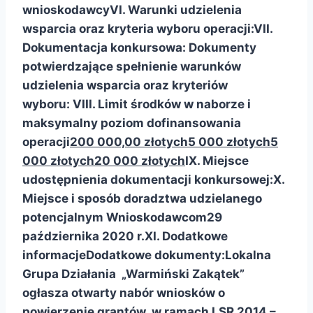
wnioskodawcy
VI. Warunki udzielenia
wsparcia oraz kryteria wyboru operacji:
VII.
Dokumentacja konkursowa:
Dokumenty
potwierdzające spełnienie warunków
udzielenia wsparcia oraz kryteriów
wyboru:
VIII. Limit środków w naborze
i
maksymalny poziom dofinansowania
operacji
200 000,00 złotych
5 000 złotych
5
000 złotych
20 000 złotych
IX. Miejsce
udostępnienia dokumentacji konkursowej:
X.
Miejsce i sposób doradztwa udzielanego
potencjalnym Wnioskodawcom
29
października 2020 r.
XI. Dodatkowe
informacje
Dodatkowe dokumenty:
Lokalna
Grupa Działania „Warmiński Zakątek”
ogłasza otwarty nabór wniosków o
powierzenie grantów w ramach LSR 2014 –