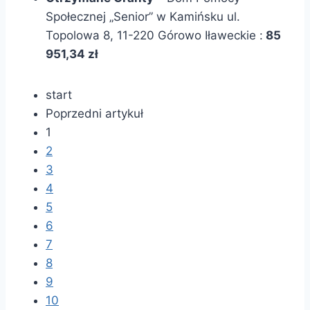
Społecznej „Senior” w Kamińsku ul.
Topolowa 8, 11-220 Górowo Iławeckie :
85
951,34 zł
start
Poprzedni artykuł
1
2
3
4
5
6
7
8
9
10