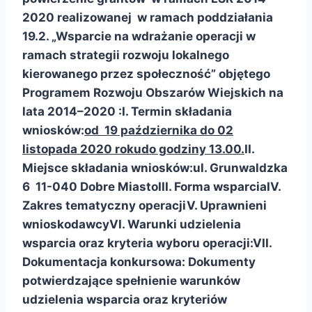
2020 realizowanej w ramach poddziałania
19.2. „Wsparcie na wdrażanie operacji w
ramach strategii rozwoju lokalnego
kierowanego przez społeczność” objętego
Programem Rozwoju Obszarów Wiejskich na
lata 2014–2020 :
I. Termin składania
wniosków:
od 19 października do 02
listopada 2020 roku
do godziny 13.00.
II.
Miejsce składania wniosków:
ul. Grunwaldzka
6 11-040 Dobre Miasto
III. Forma wsparcia
IV.
Zakres tematyczny operacji
V. Uprawnieni
wnioskodawcy
VI. Warunki udzielenia
wsparcia oraz kryteria wyboru operacji:
VII.
Dokumentacja konkursowa:
Dokumenty
potwierdzające spełnienie warunków
udzielenia wsparcia oraz kryteriów