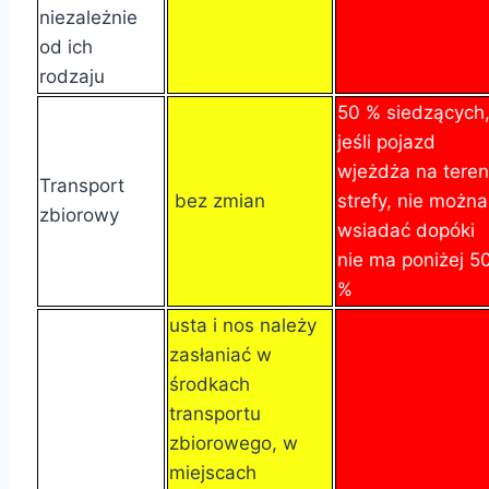
niezależnie
od ich
rodzaju
50 % siedzących
jeśli pojazd
wjeżdża na teren
Transport
bez zmian
strefy, nie można
zbiorowy
wsiadać dopóki
nie ma poniżej 5
%
usta i nos należy
zasłaniać w
środkach
transportu
zbiorowego, w
miejscach