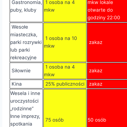
Gastronomia,
1 osoba na 4
mkw lokale
puby, kluby
mkw
otwarte do
godziny 22:00
Wesołe
miasteczka,
1 osoba na 10
parki rozrywki
zakaz
mkw
lub parki
rekreacyjne
1 osoba na 4
Siłownie
zakaz
mkw
Kina
25% publiczności
zakaz
Wesela i inne
uroczystości
„rodzinne”
Inne imprezy,
75 osób
50 osób
spotkania