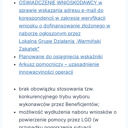
OŚWIADCZENIE WNIOSKODAWCY w
sprawie wskazania adresu e-mail do
korespondencji w zakresie weryfikacji
wniosku o dofinansowanie złożonego w
naborze ogłoszonym przez
Lokalną Grupę Działania „Warmiński
Zakątek
”
Planowane do osiągnięcia wskaźniki
Arkusz pomocniczy – uzasadnienie
innowacyjności operacji
brak obowiązku stosowania tzw.
konkurencyjnego trybu wyboru
wykonawców przez Beneficjentów;
możliwość wydłużenia naboru wniosków o
powierzenie pomocy przez LGD (w
przypadku pogorszenia sytuacji