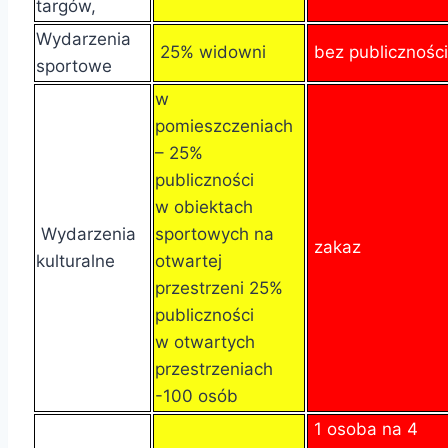
targów,
Wydarzenia
25% widowni
bez publiczności
sportowe
w
pomieszczeniach
– 25%
publiczności
w obiektach
Wydarzenia
sportowych na
zakaz
kulturalne
otwartej
przestrzeni 25%
publiczności
w otwartych
przestrzeniach
-100 osób
1 osoba na 4