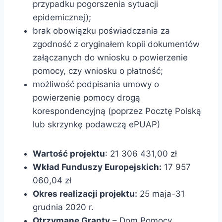
przypadku pogorszenia sytuacji
epidemicznej);
brak obowiązku poświadczania za
zgodność z oryginałem kopii dokumentów
załączanych do wniosku o powierzenie
pomocy, czy wniosku o płatność;
możliwość podpisania umowy o
powierzenie pomocy drogą
korespondencyjną (poprzez Pocztę Polską
lub skrzynkę podawczą ePUAP)
Wartość projektu
: 21 306 431,00 zł
Wkład Funduszy Europejskich:
17 957
060,04 zł
Okres realizacji projektu:
25 maja-31
grudnia 2020 r.
Otrzymane Granty
– Dom Pomocy