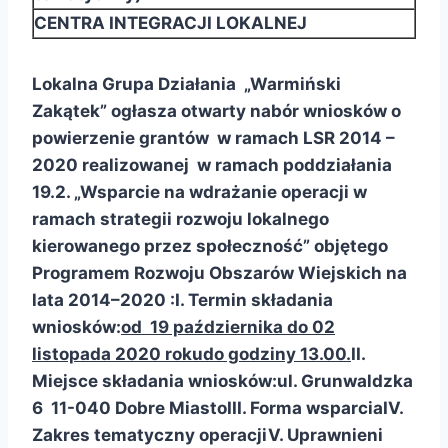
CENTRA INTEGRACJI LOKALNEJ
Lokalna Grupa Działania „Warmiński
Zakątek” ogłasza otwarty nabór wniosków o
powierzenie grantów w ramach LSR 2014 –
2020 realizowanej w ramach poddziałania
19.2. „Wsparcie na wdrażanie operacji w
ramach strategii rozwoju lokalnego
kierowanego przez społeczność” objętego
Programem Rozwoju Obszarów Wiejskich na
lata 2014–2020 :
I. Termin składania
wniosków:
od 19 października do 02
listopada 2020 roku
do godziny 13.00.
II.
Miejsce składania wniosków:
ul. Grunwaldzka
6 11-040 Dobre Miasto
III. Forma wsparcia
IV.
Zakres tematyczny operacji
V. Uprawnieni