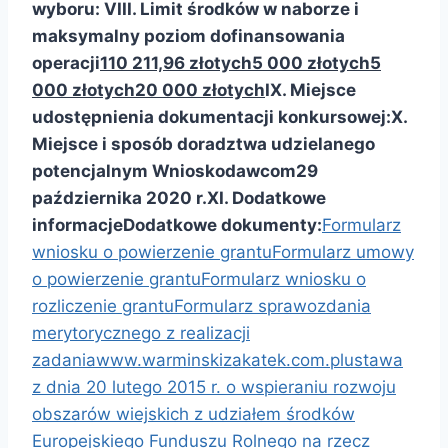
wyboru:
VIII. Limit środków w naborze
i
maksymalny poziom dofinansowania
operacji
110 211,96 złotych
5 000 złotych
5
000 złotych
20 000 złotych
IX. Miejsce
udostępnienia dokumentacji konkursowej:
X.
Miejsce i sposób doradztwa udzielanego
potencjalnym Wnioskodawcom
29
października 2020 r.
XI. Dodatkowe
informacje
Dodatkowe dokumenty:
Formularz
wniosku o powierzenie grantu
Formularz umowy
o powierzenie grantu
Formularz wniosku o
rozliczenie grantu
Formularz sprawozdania
merytorycznego z realizacji
zadania
www.warminskizakatek.com.pl
ustawa
z dnia 20 lutego 2015 r. o wspieraniu rozwoju
obszarów wiejskich z udziałem środków
Europejskiego Funduszu Rolnego na rzecz