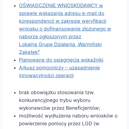
OŚWIADCZENIE WNIOSKODAWCY w
sprawie wskazania adresu e-mail do
korespondencji w zakresie weryfikacji
wniosku o dofinansowanie złożonego w
naborze ogłoszonym przez
Lokalną Grupę Działania „Warmiński
Zakątek
”
Planowane do osiągnięcia wskaźniki
Arkusz pomocniczy – uzasadnienie
innowacyjności operacji
brak obowiązku stosowania tzw.
konkurencyjnego trybu wyboru
wykonawców przez Beneficjentów;
możliwość wydłużenia naboru wniosków o
powierzenie pomocy przez LGD (w