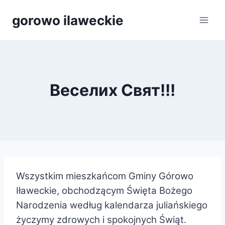
Przejdź
gorowo ilaweckie
do
treści
Веселих Свят!!!
Wszystkim mieszkańcom Gminy Górowo
Iławeckie, obchodzącym Święta Bożego
Narodzenia według kalendarza juliańskiego
życzymy zdrowych i spokojnych Świąt.