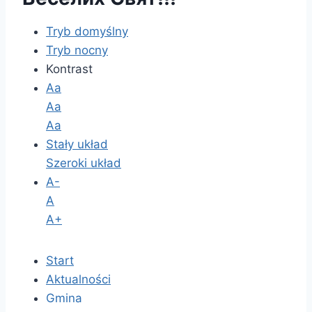
Tryb domyślny
Tryb nocny
Kontrast
Aa
Aa
Aa
Stały układ
Szeroki układ
A-
A
A+
Start
Aktualności
Gmina