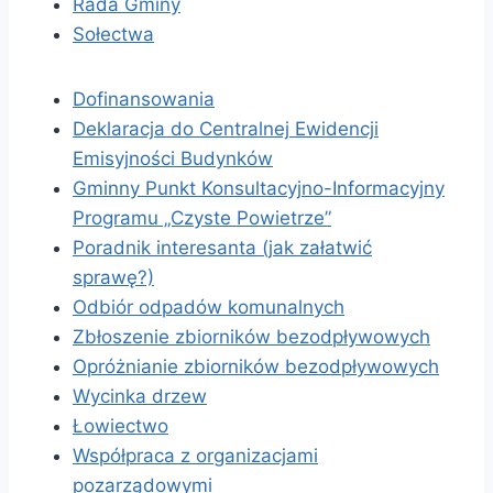
Rada Gminy
Sołectwa
Dofinansowania
Deklaracja do Centralnej Ewidencji
Emisyjności Budynków
Gminny Punkt Konsultacyjno-Informacyjny
Programu „Czyste Powietrze”
Poradnik interesanta (jak załatwić
sprawę?)
Odbiór odpadów komunalnych
Zbłoszenie zbiorników bezodpływowych
Opróżnianie zbiorników bezodpływowych
Wycinka drzew
Łowiectwo
Współpraca z organizacjami
pozarządowymi