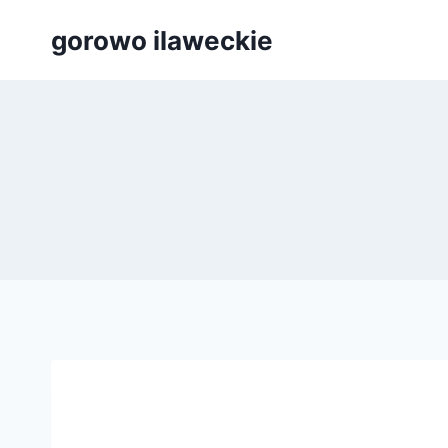
Przejdź
gorowo ilaweckie
do
treści