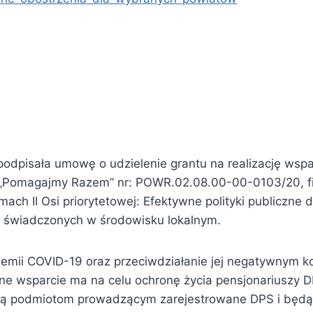
 podpisała umowę o udzielenie grantu na realizację ws
. „Pomagajmy Razem” nr: POWR.02.08.00-00-0103/20, 
h II Osi priorytetowej: Efektywne polityki publiczne dl
h świadczonych w środowisku lokalnym.
demii COVID-19 oraz przeciwdziałanie jej negatywnym 
ane wsparcie ma na celu ochronę życia pensjonariuszy 
aną podmiotom prowadzącym zarejestrowane DPS i będ