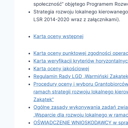
społeczność” objętego Programem Rozwo
Strategia rozwoju lokalnego kierowanego
LSR 2014-2020 wraz z załącznikami).
Karta oceny wstępnej
Karta oceny punktowej zgodności operac
Karta weryfikacji kryteriów horyzontalny
Karta oceny jakościowej
Regulamin Rady LGD „Warmiński Zakątek
Procedury oceny i wyboru Grantobiorców 
ramach strategii rozwoju lokalnego kie
Zakątek”
Ogólne zasady wykonywania zadań związa
„Wsparcie dla rozwoju lokalnego w rama
OŚWIADCZENIE WNIOSKODAWCY w sprawie 