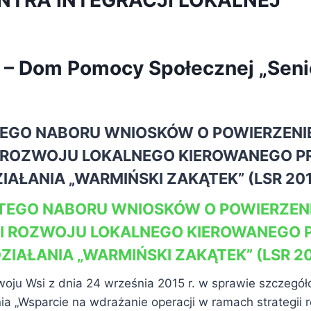
NTRA INTEGRACJI LOKALNEJ
– Dom Pomocy Społecznej „Seni
TEGO NABORU WNIOSKÓW O POWIERZEN
I ROZWOJU LOKALNEGO KIEROWANEGO P
IAŁANIA „WARMIŃSKI ZAKĄTEK” (LSR 201
RTEGO NABORU WNIOSKÓW O POWIERZEN
II ROZWOJU LOKALNEGO KIEROWANEGO 
ZIAŁANIA „WARMIŃSKI ZAKĄTEK” (LSR 20
woju Wsi z dnia 24 września 2015 r. w sprawie szczeg
a „Wsparcie na wdrażanie operacji w ramach strategii 