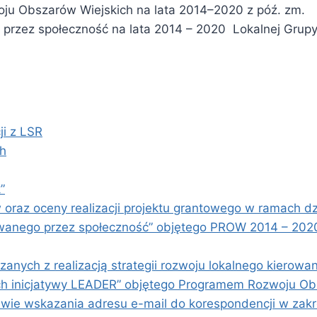
ju Obszarów Wiejskich na lata 2014–2020 z póź. zm.
 przez społeczność na lata 2014 – 2020 Lokalnej Grupy 
ji z LSR
ch
”
oraz oceny realizacji projektu grantowego w ramach dz
rowanego przez społeczność” objętego PROW 2014 – 2020
nych z realizacją strategii rozwoju lokalnego kierowa
ch inicjatywy LEADER” objętego Programem Rozwoju Ob
wskazania adresu e-mail do korespondencji w zakres