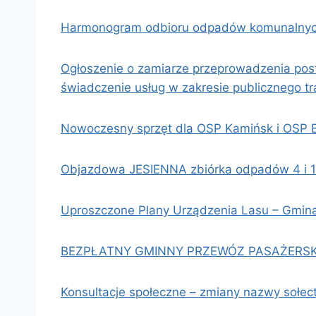
Harmonogram odbioru odpadów komunalnych
Ogłoszenie o zamiarze przeprowadzenia pos
świadczenie usług w zakresie publicznego t
Nowoczesny sprzęt dla OSP Kamińsk i OSP B
Objazdowa JESIENNA zbiórka odpadów 4 i 1
Uproszczone Plany Urządzenia Lasu – Gmin
BEZPŁATNY GMINNY PRZEWÓZ PASAŻERSKI
Konsultacje społeczne – zmiany nazwy sołe