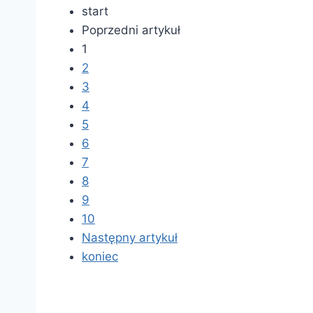
start
Poprzedni artykuł
1
2
3
4
5
6
7
8
9
10
Następny artykuł
koniec