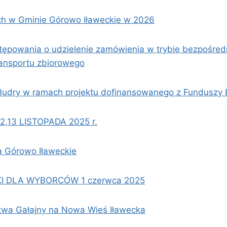
 w Gminie Górowo Iławeckie w 2026
tępowania o udzielenie zamówienia w trybie bezpośre
ransportu zbiorowego
udry w ramach projektu dofinansowanego z Funduszy 
2,13 LISTOPADA 2025 r.
a Górowo Iławeckie
 DLA WYBORCÓW 1 czerwca 2025
ctwa Gałajny na Nowa Wieś Iławecka