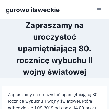
Przejdź
gorowo ilaweckie
do
treści
Zapraszamy na
uroczystoć
upamiętniającą 80.
rocznicę wybuchu II
wojny światowej
Zapraszamy na uroczystoć upamiętniającą 80.
rocznicę wybuchu II wojny światowej, która
odbędzie się 1.09.2019 od godz. 14.00 przy ul.