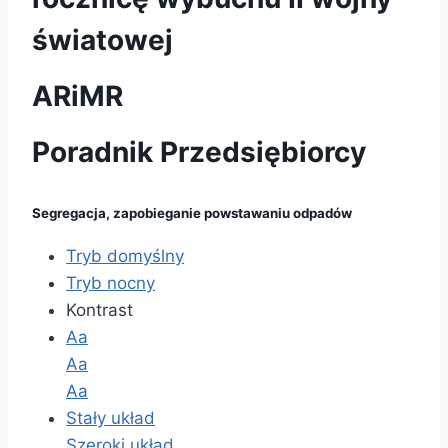
światowej
ARiMR
Poradnik Przedsiębiorcy
Segregacja, zapobieganie powstawaniu odpadów
Tryb domyślny
Tryb nocny
Kontrast
Aa
Aa
Aa
Stały układ
Szeroki układ