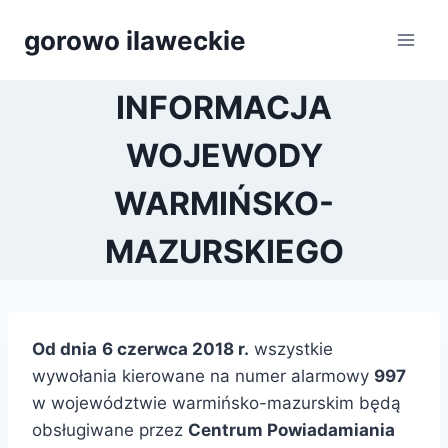
Przejdź
gorowo ilaweckie
do
treści
INFORMACJA
WOJEWODY
WARMIŃSKO-
MAZURSKIEGO
O
d dnia
6 czerwca 2018 r.
wszystkie
wywołania kierowane na numer alarmowy
997
w województwie warmińsko-mazurskim będą
obsługiwane przez
Centrum Powiadamiania