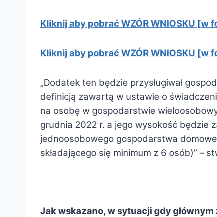
Kliknij aby pobrać WZÓR WNIOSKU [w fo
Kliknij aby pobrać WZÓR WNIOSKU [w f
„Dodatek ten będzie przysługiwał gospo
definicją zawartą w ustawie o świadczen
na osobę w gospodarstwie wieloosobowym.
grudnia 2022 r. a jego wysokość będzie
jednoosobowego gospodarstwa domowego,
składającego się minimum z 6 osób)” – s
Jak wskazano, w sytuacji gdy głównym 