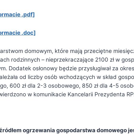
rmacie .pdf]
ormacie .doc]
darstwom domowym, które mają przeciętne miesięc
iach rodzinnych – nieprzekraczające 2100 zł w go
 Dodatek osłonowy będzie przysługiwał za okres o
 zależała od liczby osób wchodzących w skład gos
 600 zł dla 2-3 osobowego, 850 zł dla 4-5 osobo
twierdzono w komunikacie Kancelarii Prezydenta RP
źródłem ogrzewania gospodarstwa domowego jest