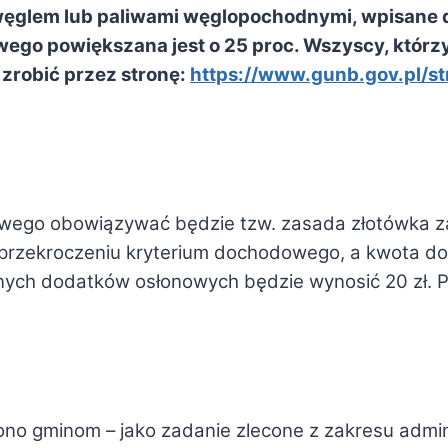
e węglem lub paliwami węglopochodnymi, wpisane 
o powiększana jest o 25 proc. Wszyscy, którzy n
zrobić przez stronę:
https://www.gunb.gov.pl/st
owego obowiązywać będzie tzw. zasada złotówka za
przekroczeniu kryterium dochodowego, a kwota do
nych dodatków osłonowych będzie wynosić 20 zł. P
no gminom – jako zadanie zlecone z zakresu admin