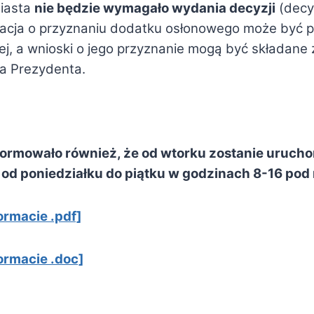
miasta
nie będzie wymagało wydania decyzji
(decy
macja o przyznaniu dodatku osłonowego może być
j, a wnioski o jego przyznanie mogą być składane
ia Prezydenta.
formowało również, że od wtorku zostanie uruchom
a od poniedziałku do piątku w godzinach 8-16 p
rmacie .pdf]
ormacie .doc]