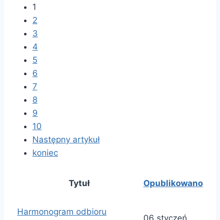
1
2
3
4
5
6
7
8
9
10
Następny artykuł
koniec
Tytuł
Opublikowano
Harmonogram odbioru
06 styczeń