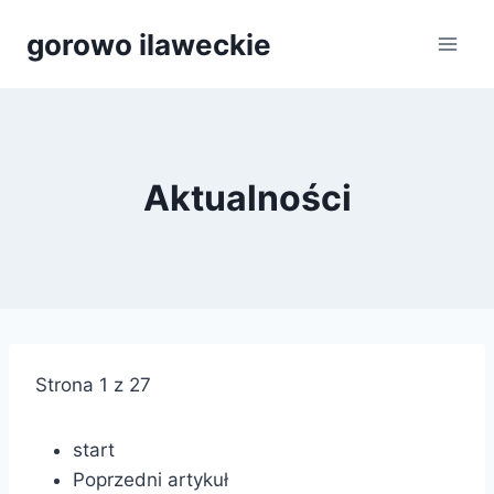
Przejdź
gorowo ilaweckie
do
treści
Aktualności
Strona 1 z 27
start
Poprzedni artykuł