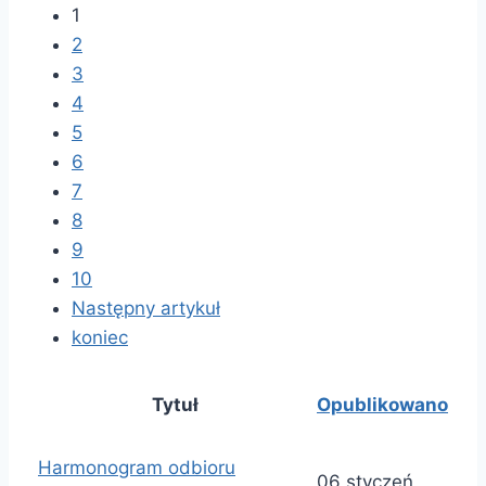
1
2
3
4
5
6
7
8
9
10
Następny artykuł
koniec
Tytuł
Opublikowano
Harmonogram odbioru
06 styczeń