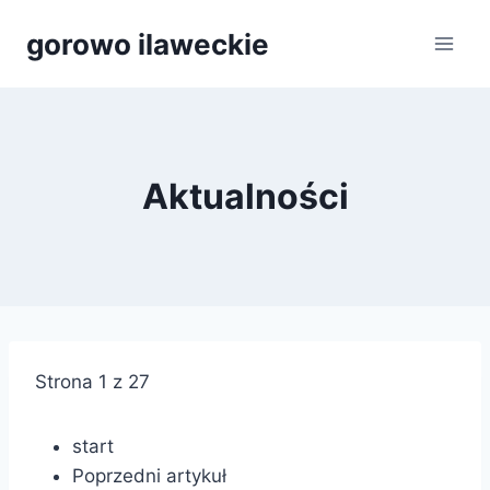
Przejdź
gorowo ilaweckie
do
treści
Aktualności
Strona 1 z 27
start
Poprzedni artykuł