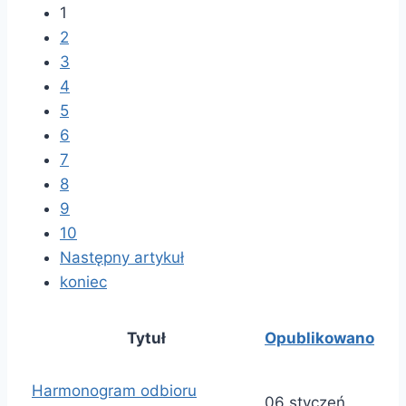
1
2
3
4
5
6
7
8
9
10
Następny artykuł
koniec
Tytuł
Opublikowano
Harmonogram odbioru
06 styczeń