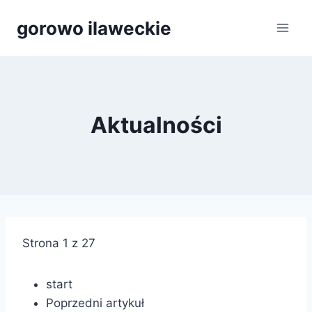
Przejdź
gorowo ilaweckie
do
treści
Aktualności
Strona 1 z 27
start
Poprzedni artykuł