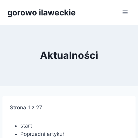
Przejdź
gorowo ilaweckie
do
treści
Aktualności
Strona 1 z 27
start
Poprzedni artykuł