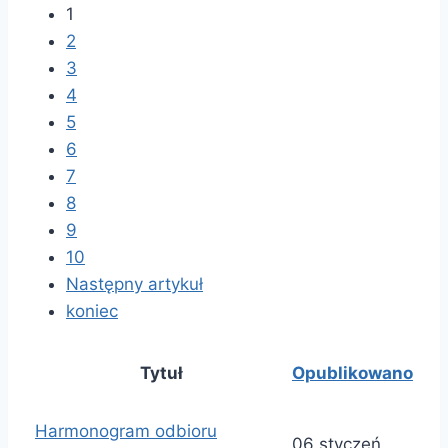
1
2
3
4
5
6
7
8
9
10
Następny artykuł
koniec
Tytuł
Opublikowano
Harmonogram odbioru
06 styczeń