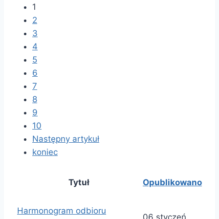
1
2
3
4
5
6
7
8
9
10
Następny artykuł
koniec
Tytuł
Opublikowano
Harmonogram odbioru
06 styczeń