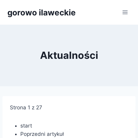
Przejdź
gorowo ilaweckie
do
treści
Aktualności
Strona 1 z 27
start
Poprzedni artykuł