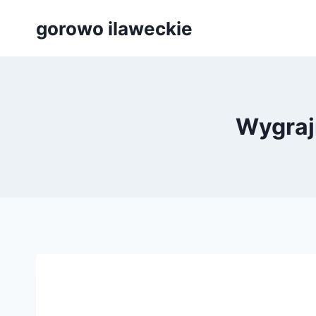
Przejdź
gorowo ilaweckie
do
treści
Wygraj