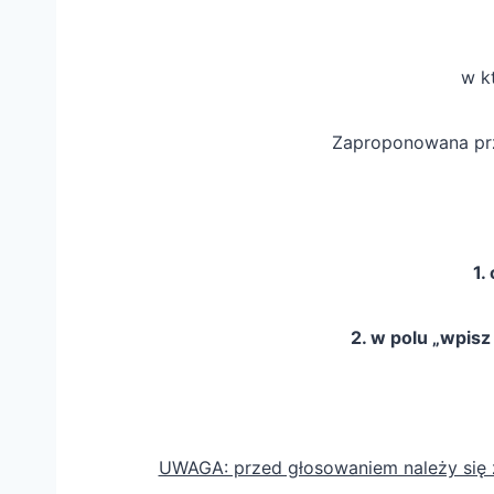
w k
Zaproponowana prze
1.
2. w polu „wpis
UWAGA: przed głosowaniem należy się za