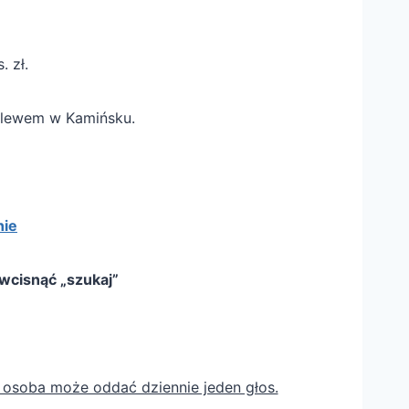
 zł.
zalewem w Kamińsku.
nie
wcisnąć „szukaj”
a osoba może oddać dziennie jeden głos.