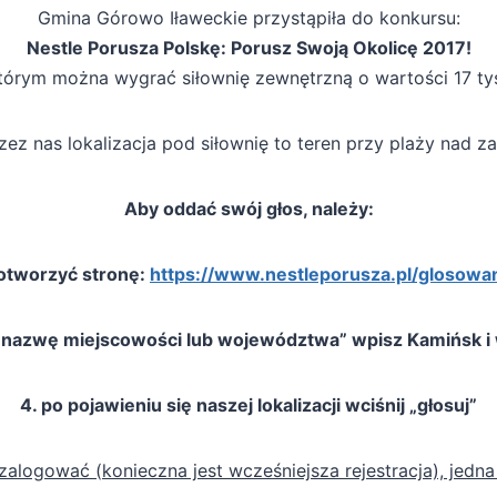
Gmina Górowo Iławeckie przystąpiła do konkursu:
Nestle Porusza Polskę: Porusz Swoją Okolicę 2017!
tórym można wygrać siłownię zewnętrzną o wartości 17 tys.
z nas lokalizacja pod siłownię to teren przy plaży nad 
Aby oddać swój głos, należy:
 otworzyć stronę:
https://www.nestleporusza.pl/glosowa
z nazwę miejscowości lub województwa” wpisz Kamińsk i 
4. po pojawieniu się naszej lokalizacji wciśnij „głosuj”
logować (konieczna jest wcześniejsza rejestracja), jedn