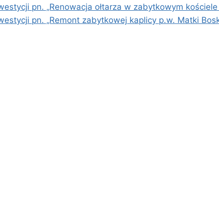
estycji pn. „Renowacja ołtarza w zabytkowym kościele
estycji pn. „Remont zabytkowej kaplicy p.w. Matki Bos