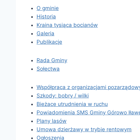
O gminie
Historia
Kraina tysiąca bocianów
Galeria
Publikacje
Rada Gminy
Sołectwa
Współpraca z organizacjami pozarządow
Szkody: bobry / wilki
Bieżace utrudnienia w ruchu
Powiadomienia SMS Gminy Górowo Iław
Plany lasów
Umowa dzierżawy w trybie rentowym
Ogłoszenia