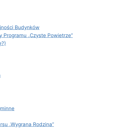
yjności Budynków
y Programu „Czyste Powietrze”
ę?)
h
gminne
ursu „Wygrana Rodzina”