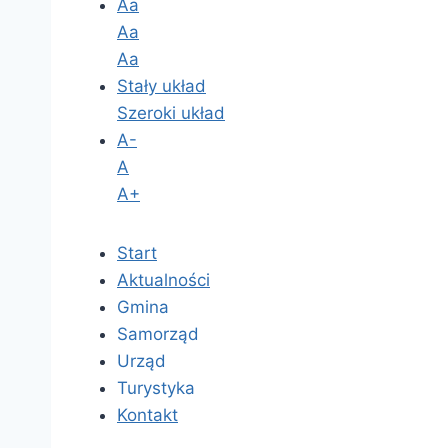
Aa
Aa
Aa
Stały układ
Szeroki układ
A-
A
A+
Start
Aktualności
Gmina
Samorząd
Urząd
Turystyka
Kontakt