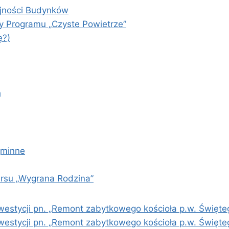
yjności Budynków
y Programu „Czyste Powietrze”
ę?)
h
gminne
ursu „Wygrana Rodzina”
westycji pn. „Remont zabytkowego kościoła p.w. Święte
westycji pn. „Remont zabytkowego kościoła p.w. Święt