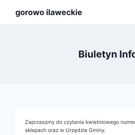
Przejdź
gorowo ilaweckie
do
treści
Biuletyn In
Zaprzaszmy do czytania kwietniowego numeru
sklepach oraz w Urzędzie Gminy.