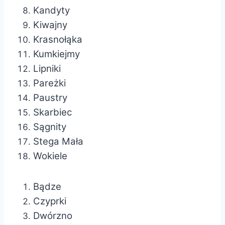
Kandyty
Kiwajny
Krasnołąka
Kumkiejmy
Lipniki
Pareżki
Paustry
Skarbiec
Sągnity
Stega Mała
Wokiele
Bądze
Czyprki
Dwórzno