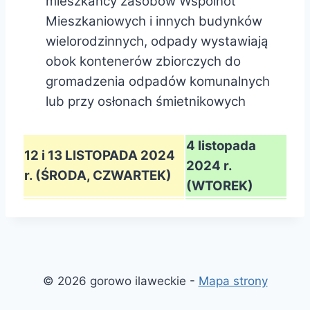
mieszkańcy zasobów Wspólnot
Mieszkaniowych i innych budynków
wielorodzinnych, odpady wystawiają
obok kontenerów zbiorczych do
gromadzenia odpadów komunalnych
lub przy osłonach śmietnikowych
4 listopada
12 i 13 LISTOPADA 2024
2024 r.
r. (ŚRODA, CZWARTEK)
(WTOREK)
© 2026 gorowo ilaweckie -
Mapa strony