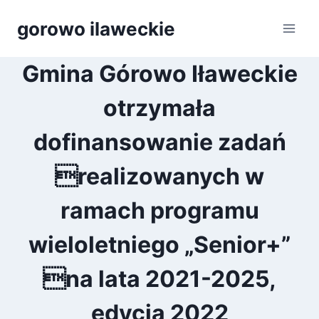
Przejdź
gorowo ilaweckie
do
treści
Gmina Górowo Iławeckie
otrzymała
dofinansowanie zadań
realizowanych w
ramach programu
wieloletniego „Senior+”
na lata 2021-2025,
edycja 2022