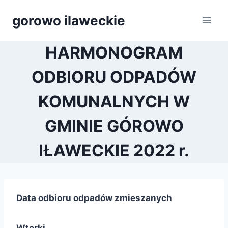
Przejdź
gorowo ilaweckie
do
treści
HARMONOGRAM
ODBIORU ODPADÓW
KOMUNALNYCH W
GMINIE GÓROWO
IŁAWECKIE 2022 r.
Data odbioru odpadów zmieszanych