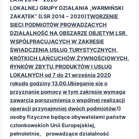
LOKALNEJ GRUPY DZIAŁANIA „WARMIŃSKI
ZAKĄTEK” (LSR 2014 – 2020)
TWORZENIE
SIECI PODMIOTÓW PROWADZĄCYCH
DZIAŁALNOŚĆ NA OBSZARZE OBJĘTYM LSR,
WSPÓŁPRACUJĄCYCH W ZAKRESIE
ŚWIADCZENIA USŁUG TURYSTYCZNYCH,
KRÓTKICH ŁAŃCUCHÓW ŻYWNOŚCIOWYCH,
RYNKÓW ZBYTU, PRODUKTÓW I USŁUG
LOKALNYCH
od 7 do 21 września 2020
roku
do godziny 13.00.
Ubieganie się o
przyznanie pomocy w tym zakresie wymaga
zawarcia porozumienia o wspólnej realizacji
operacji przynajmniej dwóch podmiotów.
1)
osoby fizyczne będące obywatelami państw
członkowskich Unii Europejskiej,
pełnoletnie,
prowadzące działalność