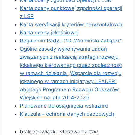
Karta oceny zgodności operacji z LSR
Karta oceny punktowej zgodności operacji
z LSR
Karta weryfikacji kryteriów horyzontalnych
Karta oceny jakościowej
Regulamin Rady LGD „Warmiński Zakątek”
Ogólne zasady wykonywania zadań
związanych z realizacją strategii rozwoju
lokalnego kierowanego przez społeczność
w ramach działania „Wsparcie dla rozwoju
lokalnego w ramach inicjatywy LEADER”
objętego Programem Rozwoju Obszarów
Wiejskich na lata 2014-2020
Planowane do osiągnięcia wskaźniki
Klauzule – ochrona danych osobowych
brak obowiązku stosowania tzw.