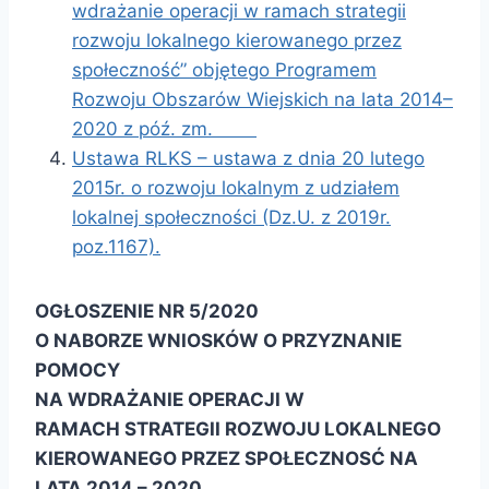
wdrażanie operacji w ramach strategii
rozwoju lokalnego kierowanego przez
społeczność” objętego Programem
Rozwoju Obszarów Wiejskich na lata 2014–
2020 z póź. zm.
Ustawa RLKS – ustawa z dnia 20 lutego
2015r. o rozwoju lokalnym z udziałem
lokalnej społeczności (Dz.U. z 2019r.
poz.1167).
OGŁOSZENIE NR 5/2020
O NABORZE WNIOSKÓW O PRZYZNANIE
POMOCY
NA WDRAŻANIE OPERACJI W
RAMACH STRATEGII ROZWOJU LOKALNEGO
KIEROWANEGO PRZEZ SPOŁECZNOSĆ NA
LATA 2014 – 2020