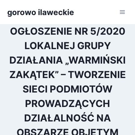
Przejdź
gorowo ilaweckie
do
treści
OGŁOSZENIE NR 5/2020
LOKALNEJ GRUPY
DZIAŁANIA „WARMIŃSKI
ZAKĄTEK” – TWORZENIE
SIECI PODMIOTÓW
PROWADZĄCYCH
DZIAŁALNOŚĆ NA
OBSZARZE OBJĘTYM