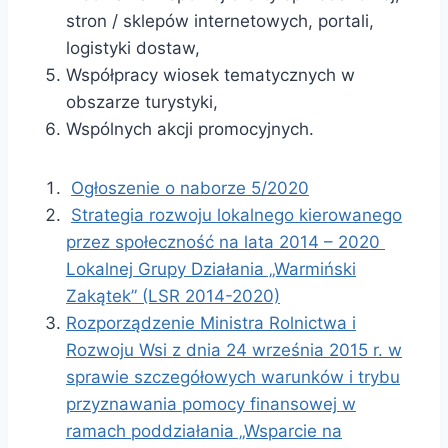
stron / sklepów internetowych, portali,
logistyki dostaw,
Współpracy wiosek tematycznych w
obszarze turystyki,
Wspólnych akcji promocyjnych.
Ogłoszenie o naborze 5/2020
Strategia rozwoju lokalnego kierowanego
przez społeczność na lata 2014 – 2020
Lokalnej Grupy Działania „Warmiński
Zakątek” (LSR 2014-2020)
Rozporządzenie Ministra Rolnictwa i
Rozwoju Wsi z dnia 24 września 2015 r. w
sprawie szczegółowych warunków i trybu
przyznawania pomocy finansowej w
ramach poddziałania „Wsparcie na