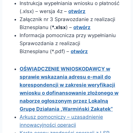
Instrukcja wypełniania wniosku o płatność
(.xlsx) – wersja 4z –
otwórz
Załącznik nr 3 Sprawozdanie z realizacji
Biznesplanu (
*.xlsx
) –
otwórz
Informacja pomocnicza przy wypełnianiu
Sprawozdania z realizacji
Biznesplanu (*.pdf) –
otwórz
OŚWIADCZENIE WNIOSKODAWCY w
sprawie wskazania adresu e-mail do
korespondencji w zakresie weryfikacji
wniosku o dofinansowanie złożonego w
naborze ogłoszonym przez Lokalną
Grupę Działania „Warmiński Zakątek”
Arkusz pomocniczy – uzasadnienie
innowacyjności operacji