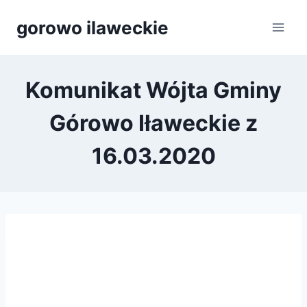
Przejdź
gorowo ilaweckie
do
treści
Komunikat Wójta Gminy
Górowo Iławeckie z
16.03.2020
Deklaracja dostępności
Polityka Cookies