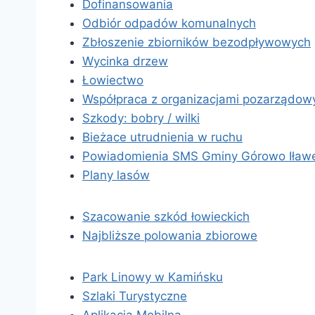
Dofinansowania
Odbiór odpadów komunalnych
Zbłoszenie zbiorników bezodpływowych
Wycinka drzew
Łowiectwo
Współpraca z organizacjami pozarządow
Szkody: bobry / wilki
Bieżace utrudnienia w ruchu
Powiadomienia SMS Gminy Górowo Iław
Plany lasów
Szacowanie szkód łowieckich
Najbliższe polowania zbiorowe
Park Linowy w Kamińsku
Szlaki Turystyczne