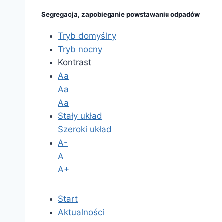
Segregacja, zapobieganie powstawaniu odpadów
Tryb domyślny
Tryb nocny
Kontrast
Aa
Aa
Aa
Stały układ
Szeroki układ
A-
A
A+
Start
Aktualności