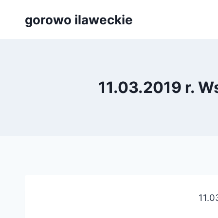
Przejdź
gorowo ilaweckie
do
treści
11.03.2019 r. W
11.0