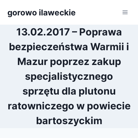
Przejdź
gorowo ilaweckie
do
treści
13.02.2017 – Poprawa
bezpieczeństwa Warmii i
Mazur poprzez zakup
specjalistycznego
sprzętu dla plutonu
ratowniczego w powiecie
bartoszyckim