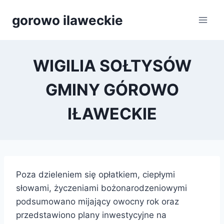
Przejdź
gorowo ilaweckie
do
treści
WIGILIA SOŁTYSÓW
GMINY GÓROWO
IŁAWECKIE
Poza dzieleniem się opłatkiem, ciepłymi
słowami, życzeniami bożonarodzeniowymi
podsumowano mijający owocny rok oraz
przedstawiono plany inwestycyjne na